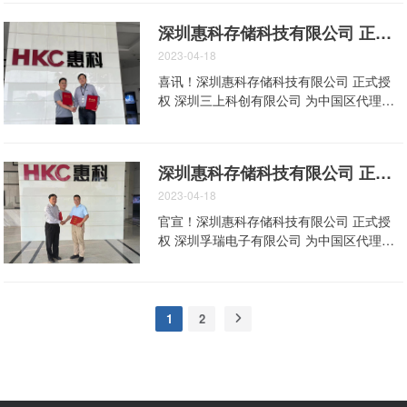
护“一带一路”国际合作的战略计划，积极与
（惠科存储总经理刘西原进行新品发布）
深圳惠科存储科技有限公司 正式授权 深圳三上科创有限公司 为中国区代理商
来自各国的到场采购商交流协作，争取创造
（战略合作伙伴协议签订仪式）
更大的价值，共同谱写全球共同发展的时代
2023-04-18
新篇章。
喜讯！深圳惠科存储科技有限公司 正式授
权 深圳三上科创有限公司 为中国区代理
商！ 惠科存储总经理张进国先生与深圳三
上科创有限公司总经理胡立平先生在惠科集
团总部进行签约仪式并共同参观展示中心。
深圳惠科存储科技有限公司 正式授权 深圳孚瑞电子有限公司 为中国区代理商
2023-04-18
官宣！深圳惠科存储科技有限公司 正式授
权 深圳孚瑞电子有限公司 为中国区代理
商！ 惠科存储总经理张进国先生与孚瑞电
子董事长魏恩来先生在惠科集团总部进行签
约仪式并共同参观展示中心。
1
2