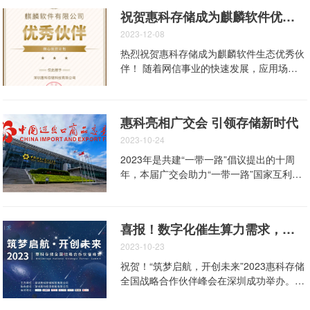
祝贺惠科存储成为麒麟软件优秀伙伴
2023-12-08
热烈祝贺惠科存储成为麒麟软件生态优秀伙
伴！ 随着网信事业的快速发展，应用场景
的多样化演变，惠科存储率先加入“麒心伙
伴”计划，与麒麟软件有限公司达成合作关
系，以不断提升的产品和方案能力，携手服
惠科亮相广交会 引领存储新时代
务广大用户。
2023-10-24
2023年是共建“一带一路”倡议提出的十周
年，本届广交会助力“一带一路”国家互利共
赢，邀请超过70个“一带一路”国家。 惠科携
固态硬盘SSD、内存DRAM、墨水屏智能
本、TV、智慧办公、Monitor等创新产品亮
喜报！数字化催生算力需求，惠科宣布进军存储市场
相第134届广交会第一期（10月15日-10月
19日）。展位位于广交会展馆A区3.2号馆，
2023-10-23
占地近200平米 “一带一路”既是为了促进全
祝贺！“筑梦启航，开创未来”2023惠科存储
球共同繁荣、打造人类命运共同体所提出的
全国战略合作伙伴峰会在深圳成功举办。
宏伟构想和中国方案；也是纵贯古今、统筹
（王智勇董事长代表惠科宣布进军存储行
陆海、面向全球的世纪蓝图。 惠科坚决拥
业） （惠科副总裁蒋旭光分享存储规划）